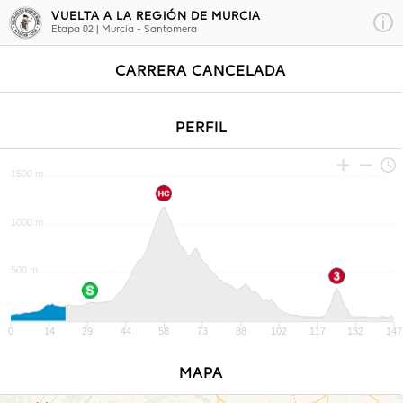
VUELTA A LA REGIÓN DE MURCIA
Etapa 02 |
Murcia - Santomera
CARRERA CANCELADA
PERFIL
1500 m
1000 m
500 m
0
14
29
44
58
73
88
102
117
132
147
MAPA